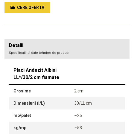
CERE OFERTA
Detalii
Specificatii si date tehnice de produs
Placi Andezit Albini
LL*/30/2 cm fiamate
Grosime
2 cm
Dimensiuni (l/L)
30/LL cm
mp/palet
~25
kg/mp
~53