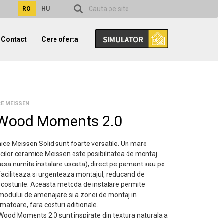
RO
HU
Contact
Cere oferta
CE MEISSEN
 Wood Moments 2.0
mice Meissen Solid sunt foarte versatile. Un mare
acilor ceramice Meissen este posibilitatea de montaj
(asa numita instalare uscata), direct pe pamant sau pe
 faciliteaza si urgenteaza montajul, reducand de
costurile. Aceasta metoda de instalare permite
odului de amenajare si a zonei de montaj in
matoare, fara costuri aditionale.
d Wood Moments 2.0 sunt inspirate din textura naturala a