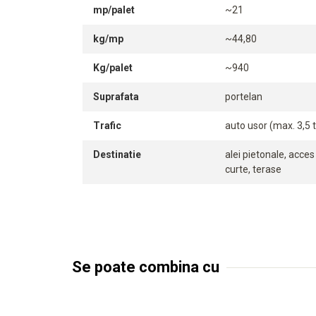
mp/palet
~21
kg/mp
~44,80
Kg/palet
~940
Suprafata
portelan
Trafic
auto usor (max. 3,5 t
Destinatie
alei pietonale, acce
curte, terase
Se poate combina cu