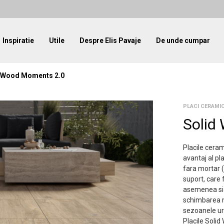
Inspiratie
Utile
Despre Elis Pavaje
De unde cumpar
 Wood Moments 2.0
PLACI CERAMI
Solid
Placile cera
avantaj al pl
fara mortar 
suport, care
asemenea si 
schimbarea m
sezoanele ur
Placile Soli