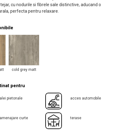
tejar, cu nodurile si fibrele sale distinctive, aducand o
rala, perfecta pentru relaxare.
onibile
att
cold grey matt
inat pentru
alei pietonale
acces automobile
amenajare curte
terase