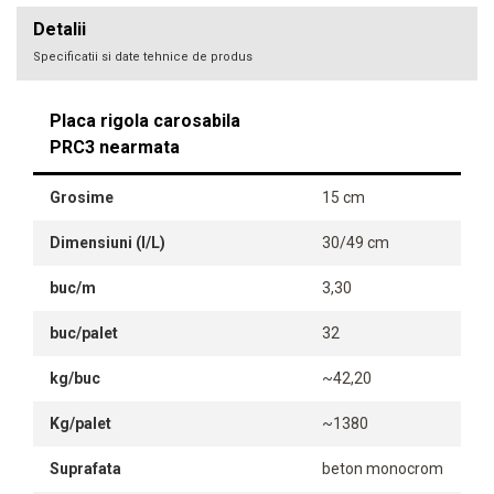
Detalii
Specificatii si date tehnice de produs
Placa rigola carosabila
PRC3 nearmata
Grosime
15 cm
Dimensiuni (l/L)
30/49 cm
buc/m
3,30
buc/palet
32
kg/buc
~42,20
Kg/palet
~1380
Suprafata
beton monocrom