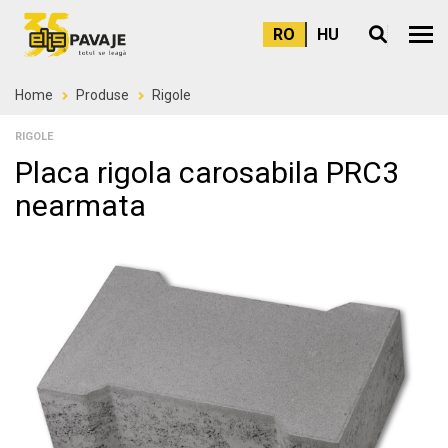
RO
HU
Meni
Home
Produse
Rigole
RIGOLE
Placa rigola carosabila PRC3
nearmata