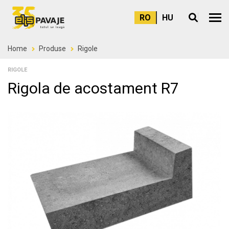
RO
HU
Meni
Home
Produse
Rigole
RIGOLE
Rigola de acostament R7