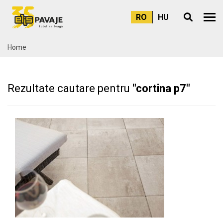
RO
HU
Meni
Home
Rezultate cautare pentru
"cortina p7"