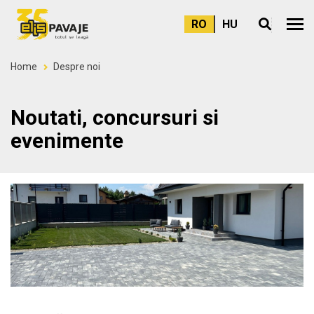
RO
HU
Meni
Home
Despre noi
Noutati, concursuri si
evenimente