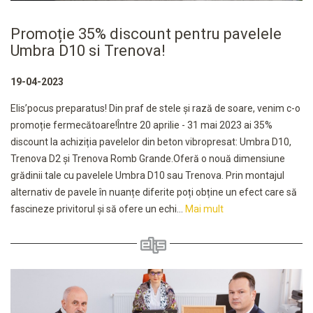
Promoție 35% discount pentru pavelele
Umbra D10 si Trenova!
19-04-2023
Elis’pocus preparatus! Din praf de stele și rază de soare, venim c-o
promoție fermecătoare!Între 20 aprilie - 31 mai 2023 ai 35%
discount la achiziția pavelelor din beton vibropresat: Umbra D10,
Trenova D2 și Trenova Romb Grande.Oferă o nouă dimensiune
grădinii tale cu pavelele Umbra D10 sau Trenova. Prin montajul
alternativ de pavele în nuanțe diferite poți obține un efect care să
fascineze privitorul și să ofere un echi...
Mai mult