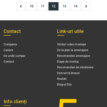
10
11
12
13
14
Contact
Link-uri utile
Companie
Ghiduri video montaje
Cariere
De la plan la amenajare
De unde cumpar
Recomandari amenajare
Contact
Etape de montaj
Recomandari de intretinere
Descarca brosuri
Noutati
Blog-ul Elis
Info clienți