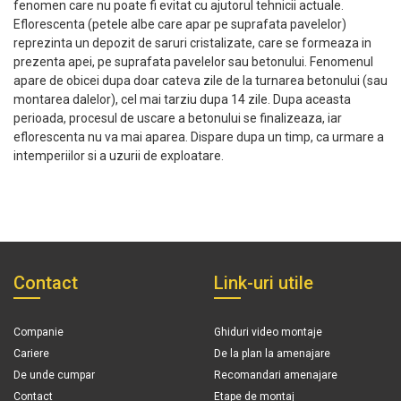
fenomen care nu poate fi evitat cu ajutorul tehnicii actuale.
Eflorescenta (petele albe care apar pe suprafata pavelelor)
reprezinta un depozit de saruri cristalizate, care se formeaza in
prezenta apei, pe suprafata pavelelor sau betonului. Fenomenul
apare de obicei dupa doar cateva zile de la turnarea betonului (sau
montarea dalelor), cel mai tarziu dupa 14 zile. Dupa aceasta
perioada, procesul de uscare a betonului se finalizeaza, iar
eflorescenta nu va mai aparea. Dispare dupa un timp, ca urmare a
intemperiilor si a uzurii de exploatare.
Contact
Link-uri utile
Companie
Ghiduri video montaje
Cariere
De la plan la amenajare
De unde cumpar
Recomandari amenajare
Contact
Etape de montaj