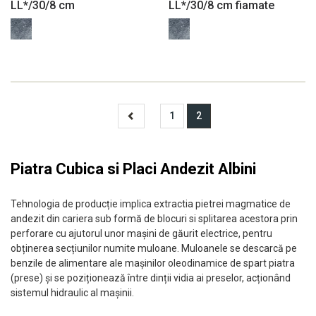
LL*/30/8 cm
LL*/30/8 cm fiamate
1
2
Piatra Cubica si Placi Andezit Albini
Tehnologia de producție implica extractia pietrei magmatice de
andezit din cariera sub formă de blocuri si splitarea acestora prin
perforare cu ajutorul unor mașini de găurit electrice, pentru
obținerea secțiunilor numite muloane. Muloanele se descarcă pe
benzile de alimentare ale mașinilor oleodinamice de spart piatra
(prese) și se poziționează între dinții vidia ai preselor, acționând
sistemul hidraulic al mașinii.