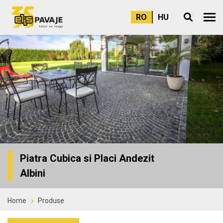
RO
HU
Meni
Piatra Cubica si Placi Andezit
Albini
Home
Produse