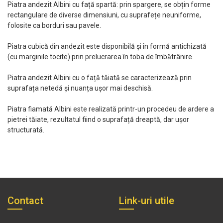
Piatra andezit Albini cu față spartă: prin spargere, se obțin forme
rectangulare de diverse dimensiuni, cu suprafețe neuniforme,
folosite ca borduri sau pavele.
Piatra cubică din andezit este disponibilă și în formă antichizată
(cu marginile tocite) prin prelucrarea în toba de îmbătrânire.
Piatra andezit Albini cu o față tăiată se caracterizează prin
suprafața netedă și nuanța ușor mai deschisă.
Piatra fiamată Albini este realizată printr-un procedeu de ardere a
pietrei tăiate, rezultatul fiind o suprafață dreaptă, dar ușor
structurată.
Contact
Link-uri utile