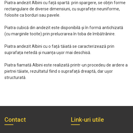
Piatra andezit Albini cu față spartă: prin spargere, se obțin forme
rectangulare de diverse dimensiuni, cu suprafețe neuniforme,
folosite ca borduri sau pavele.
Piatra cubică din andezit este disponibilă și în formă antichizată
(cu marginile tocite) prin prelucrarea în toba de îmbătrânire.
Piatra andezit Albini cu o față tăiată se caracterizează prin
suprafața netedă și nuanța ușor mai deschisă.
Piatra fiamată Albini este realizată printr-un procedeu de ardere a
pietrei tăiate, rezultatul fiind o suprafață dreaptă, dar ușor
structurată.
Contact
Link-uri utile