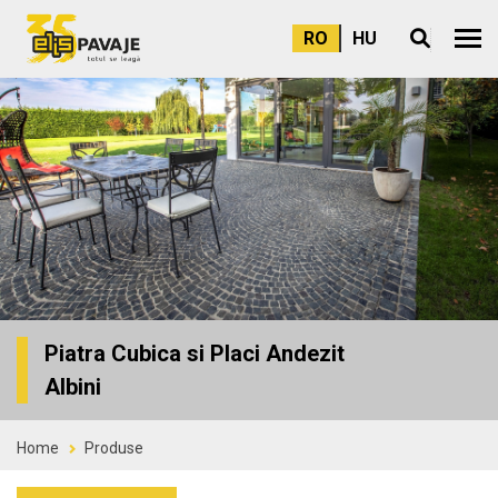
RO
HU
Meni
Piatra Cubica si Placi Andezit
Albini
Home
Produse