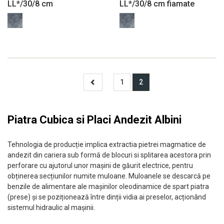
LL*/30/8 cm
LL*/30/8 cm fiamate
1
2
Piatra Cubica si Placi Andezit Albini
Tehnologia de producție implica extractia pietrei magmatice de
andezit din cariera sub formă de blocuri si splitarea acestora prin
perforare cu ajutorul unor mașini de găurit electrice, pentru
obținerea secțiunilor numite muloane. Muloanele se descarcă pe
benzile de alimentare ale mașinilor oleodinamice de spart piatra
(prese) și se poziționează între dinții vidia ai preselor, acționând
sistemul hidraulic al mașinii.