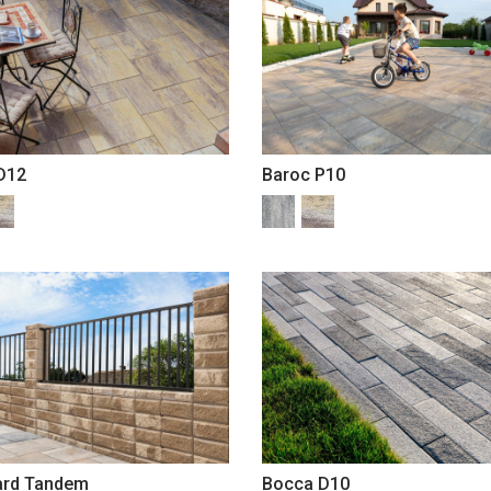
D12
Baroc P10
ard Tandem
Bocca D10