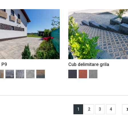
a P9
Cub delimitare grila
1
2
3
4