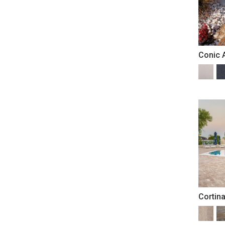
gri deschis
umbra gri deschis
gri inchis
umbra gri inchis
maro
Conic 
maro patinat
natur
negru temperat
rosu
tempo
teracota
travertin
Cortin