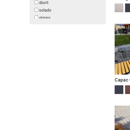
diorit
structurata monocrom
solado
griseo
travertin roscat
aquamarin
arctic
nerida
alb-crem
umbra alb-crem
albastru patinat
antracit
Capac 
umbra antracit
cafe
dolomit
galben
granit
gri ciment