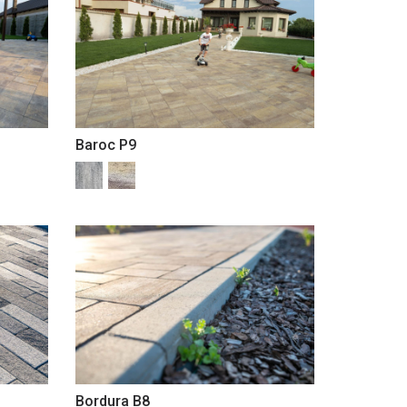
Baroc P9
Bordura B8